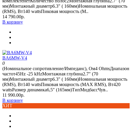
комплектенетКоличество полос2Монтажная глубина2.7" (70
мм)Монтажный диаметр6.3" ( 160мм)Номинальная мощность
(RMS), Вт140 wattsПиковая мощность (M..
14 790.00р.
В корзину
BA6MW-V4
0
(Номинальное сопротивление/Импеданс), Ом4 OhmsДиапазон
частот45Hz -25 kHzМонтажная глубина2.7" (70
мм)Монтажный диаметр6.3" ( 160мм)Номинальная мощность
(RMS), Вт140 wattsПиковая мощность (MAX RMS), Вт420
wattsРазмер динамика6,5" (165мм)ТипМидбассЧув..
11 990.00р.
В корзину
ХИТ