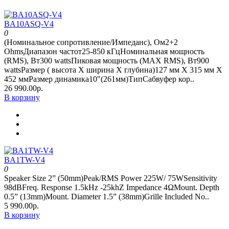
BA10ASQ-V4
0
(Номинальное сопротивление/Импеданс), Ом2+2
OhmsДиапазон частот25-850 кГцНоминальная мощность
(RMS), Вт300 wattsПиковая мощность (MAX RMS), Вт900
wattsРазмер ( высота Х ширина Х глубина)127 мм Х 315 мм Х
452 ммРазмер динамика10"(261мм)ТипСабвуфер кор..
26 990.00р.
В корзину
BA1TW-V4
0
Speaker Size 2” (50mm)Peak/RMS Power 225W/ 75WSensitivity
98dBFreq. Response 1.5kHz -25khZ Impedance 4ΩMount. Depth
0.5” (13mm)Mount. Diameter 1.5” (38mm)Grille Included No..
5 990.00р.
В корзину