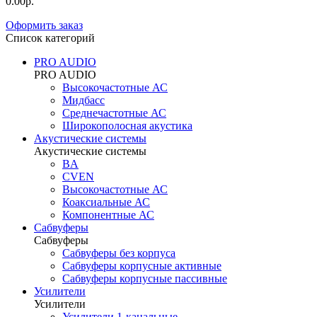
0.00р.
Оформить заказ
Список категорий
PRO AUDIO
PRO AUDIO
Высокочастотные АС
Мидбасс
Среднечастотные АС
Широкополосная акустика
Акустические системы
Акустические системы
BA
CVEN
Высокочастотные АС
Коаксиальные АС
Компонентные АС
Сабвуферы
Сабвуферы
Сабвуферы без корпуса
Сабвуферы корпусные активные
Сабвуферы корпусные пассивные
Усилители
Усилители
Усилители 1-канальные