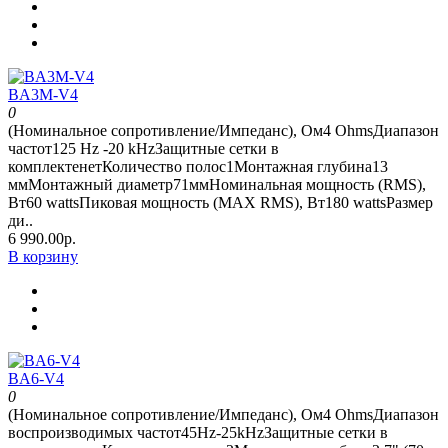
BA3M-V4
0
(Номинальное сопротивление/Импеданс), Ом4 OhmsДиапазон
частот125 Hz -20 kHzЗащитные сетки в
комплектенетКоличество полос1Монтажная глубина13
ммМонтажный диаметр71ммНоминальная мощность (RMS),
Вт60 wattsПиковая мощность (MAX RMS), Вт180 wattsРазмер
ди..
6 990.00р.
В корзину
BA6-V4
0
(Номинальное сопротивление/Импеданс), Ом4 OhmsДиапазон
воспроизводимых частот45Hz-25kHzЗащитные сетки в