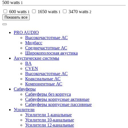
500 watts
1
600 watts
1650 watts
3470 watts
1
1
2
Показать все
PRO AUDIO
Высокочастотные АС
Мидбасс
Среднечастотные АС
Широкополосная акустика
Акустические системы
BA
CVEN
Высокочастотные АС
Коаксиальные АС
Компонентные АС
Сабвуферы
Сабвуферы без корпуса
Сабвуферы корпусные активные
Сабвуферы корпусные пассивные
Усилители
Усилители 1-канальные
Усилители 10-канальные
Усилители 12-канальные