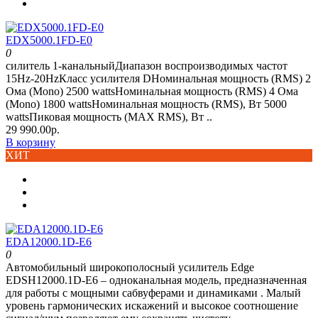
EDX5000.1FD-E0
0
силитель 1-канальныйДиапазон воспроизводимых частот
15Hz-20HzКласс усилителя DНоминальная мощность (RMS) 2
Ома (Mono) 2500 wattsНоминальная мощность (RMS) 4 Ома
(Mono) 1800 wattsНоминальная мощность (RMS), Вт 5000
wattsПиковая мощность (MAX RMS), Вт ..
29 990.00р.
В корзину
ХИТ
EDА12000.1D-E6
0
Автомобильный широкополосный усилитель Edge
EDSH12000.1D-E6 – одноканальная модель, предназначенная
для работы с мощными сабвуферами и динамиками . Малый
уровень гармонических искажений и высокое соотношение