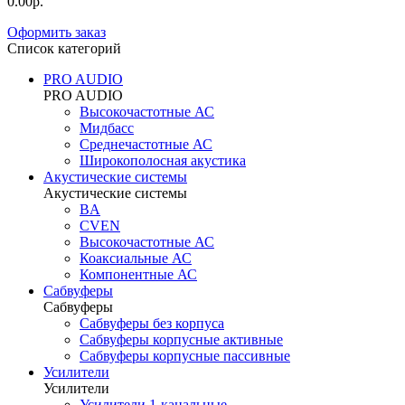
0.00р.
Оформить заказ
Список категорий
PRO AUDIO
PRO AUDIO
Высокочастотные АС
Мидбасс
Среднечастотные АС
Широкополосная акустика
Акустические системы
Акустические системы
BA
CVEN
Высокочастотные АС
Коаксиальные АС
Компонентные АС
Сабвуферы
Сабвуферы
Сабвуферы без корпуса
Сабвуферы корпусные активные
Сабвуферы корпусные пассивные
Усилители
Усилители
Усилители 1-канальные