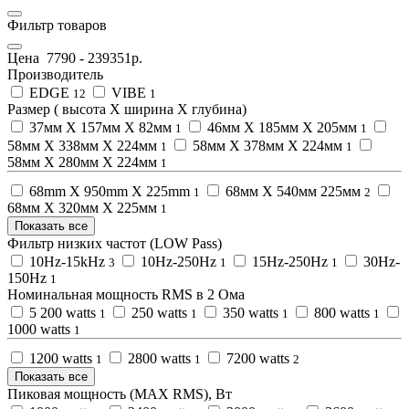
Фильтр товаров
Цена
7790
-
239351
р.
Производитель
EDGE
VIBE
12
1
Размер ( высота Х ширина Х глубина)
37мм Х 157мм Х 82мм
46мм Х 185мм Х 205мм
1
1
58мм X 338мм X 224мм
58мм X 378мм X 224мм
1
1
58мм Х 280мм Х 224мм
1
68mm X 950mm X 225mm
68мм X 540мм 225мм
1
2
68мм Х 320мм Х 225мм
1
Показать все
Фильтр низких частот (LOW Pass)
10Hz-15kHz
10Hz-250Hz
15Hz-250Hz
30Hz-
3
1
1
150Hz
1
Номинальная мощность RMS в 2 Омa
5 200 watts
250 watts
350 watts
800 watts
1
1
1
1
1000 watts
1
1200 watts
2800 watts
7200 watts
1
1
2
Показать все
Пиковая мощность (MAX RMS), Вт