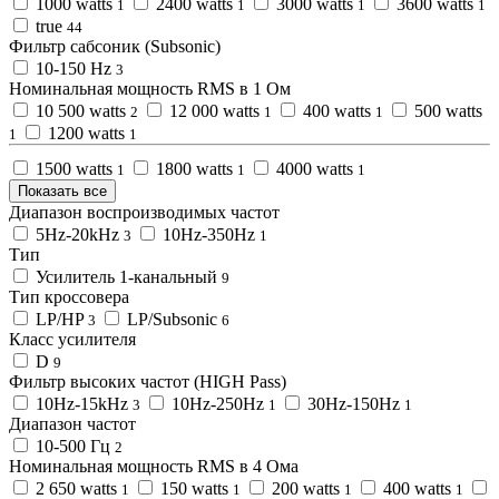
1000 watts
2400 watts
3000 watts
3600 watts
1
1
1
1
true
44
Фильтр сабсоник (Subsonic)
10-150 Hz
3
Номинальная мощность RMS в 1 Ом
10 500 watts
12 000 watts
400 watts
500 watts
2
1
1
1200 watts
1
1
1500 watts
1800 watts
4000 watts
1
1
1
Показать все
Диапазон воспроизводимых частот
5Hz-20kHz
10Hz-350Hz
3
1
Тип
Усилитель 1-канальный
9
Тип кроссовера
LP/HP
LP/Subsonic
3
6
Класс усилителя
D
9
Фильтр высоких частот (HIGH Pass)
10Hz-15kHz
10Hz-250Hz
30Hz-150Hz
3
1
1
Диапазон частот
10-500 Гц
2
Номинальная мощность RMS в 4 Омa
2 650 watts
150 watts
200 watts
400 watts
1
1
1
1