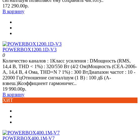
сигнал/шум позволяют ему сохранять чистоту..
172 290.00р.
В корзину
POWERBOX1200.1D-V3
0
Количество каналов : 1Класс усиления : DМощность (RMS,
14,4 В, THD < 1%) : 320/550 Вт (4/2 Ом)Мощность (CEA-2006-
A, 14,4 В, 4 Ома, THD+N ? 1%) : 300 ВтДиапазон частот : 10 -
22000 ГцОтношение сигнал/шум (1 В) : 100 дБ (А-
взвеш.)Коэффициент гармоничес..
19 990.00р.
В корзину
ХИТ
POWERBOX400.1M-V7