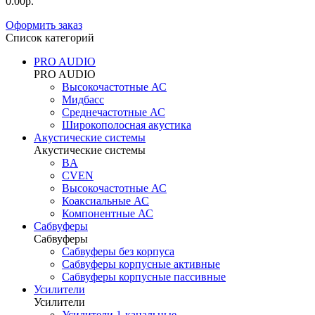
0.00р.
Оформить заказ
Список категорий
PRO AUDIO
PRO AUDIO
Высокочастотные АС
Мидбасс
Среднечастотные АС
Широкополосная акустика
Акустические системы
Акустические системы
BA
CVEN
Высокочастотные АС
Коаксиальные АС
Компонентные АС
Сабвуферы
Сабвуферы
Сабвуферы без корпуса
Сабвуферы корпусные активные
Сабвуферы корпусные пассивные
Усилители
Усилители
Усилители 1-канальные