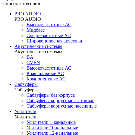
Список категорий
PRO AUDIO
PRO AUDIO
Высокочастотные АС
Мидбасс
Среднечастотные АС
Широкополосная акустика
Акустические системы
Акустические системы
BA
CVEN
Высокочастотные АС
Коаксиальные АС
Компонентные АС
Сабвуферы
Сабвуферы
Сабвуферы без корпуса
Сабвуферы корпусные активные
Сабвуферы корпусные пассивные
Усилители
Усилители
Усилители 1-канальные
Усилители 10-канальные
Усилители 12-канальные