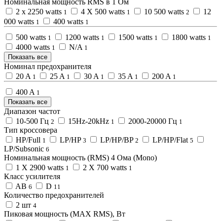
Номинальная мощность RMS в 1 Ом
2 x 2250 watts
4 X 500 watts
10 500 watts
12
1
1
2
000 watts
400 watts
1
1
500 watts
1200 watts
1500 watts
1800 watts
1
1
1
1
4000 watts
N/A
1
1
Показать все
Номинал предохранителя
20 A
25 A
30 A
35 A
200 A
1
1
1
1
1
400 A
1
Показать все
Диапазон частот
10-500 Гц
15Hz-20kHz
2000-20000 Гц
2
1
1
Тип кроссовера
HP/Full
LP/HP
LP/HP/BP
LP/HP/Flat
1
3
2
5
LP/Subsonic
6
Номинальная мощность (RMS) 4 Ома (Mono)
1 X 2900 watts
2 X 700 watts
1
1
Класс усилителя
AB
D
6
11
Количество предохранителей
2 шт
4
Пиковая мощность (MAX RMS), Вт