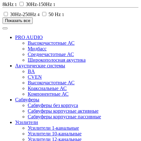
8kHz
30Hz-150Hz
1
1
30Hz-250Hz
50 Hz
4
1
Показать все
PRO AUDIO
Высокочастотные АС
Мидбасс
Среднечастотные АС
Широкополосная акустика
Акустические системы
BA
CVEN
Высокочастотные АС
Коаксиальные АС
Компонентные АС
Сабвуферы
Сабвуферы без корпуса
Сабвуферы корпусные активные
Сабвуферы корпусные пассивные
Усилители
Усилители 1-канальные
Усилители 10-канальные
Усилители 12-канальные