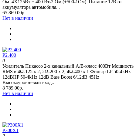
Ом ,4Х125Вт + 400 Вт-2 Ом,(+500-1Ом). Питание 12В от
аккумулятора автомобиля...
65 869.00р.
Нет в наличии
P2.400
0
Усилитель Пикассо 2-х канальный А/В-класс 400Вт Мощность
RMS в 4Ω-125 х 2, 2Ω-200 х 2, 4Ω-400 х 1 Фильтр LP 50-4kHz
12dBHP 50-4kHz 12dB Bass Boost 6/12dB 45Hz
Высокоуровневый вход..
8 789.00р.
Нет в наличии
P300X1
0