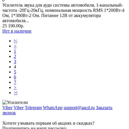
Усилитель звука для ауди системы автомобиля, 1-канальный-
частота -20Гц-20кГц, номинальная мощность RMS 1*200Вт-4
Ом, 1*300Вт-2 Ом. Питание 12В от аккумулятора
автомобиля...
25 190.00р.
Нет в наличии
|<
<
1
2
3
4
5
6
7
>
>|
Viber
Viber
Telegram
WhatsApp
support@aacd.ru
Заказать
звонок
Хотите узнавать первым об акциях и скидках?
Подпишитесь на нашу рассылку