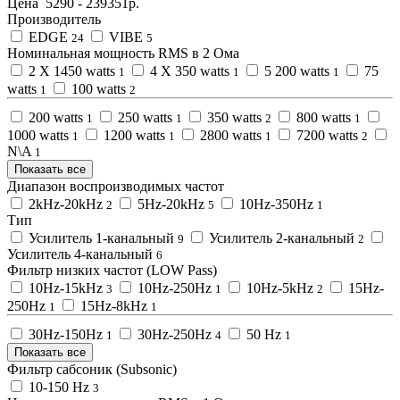
Цена
5290
-
239351
р.
Производитель
EDGE
VIBE
24
5
Номинальная мощность RMS в 2 Омa
2 X 1450 watts
4 X 350 watts
5 200 watts
75
1
1
1
watts
100 watts
1
2
200 watts
250 watts
350 watts
800 watts
1
1
2
1
1000 watts
1200 watts
2800 watts
7200 watts
1
1
1
2
N\A
1
Показать все
Диапазон воспроизводимых частот
2kHz-20kHz
5Hz-20kHz
10Hz-350Hz
2
5
1
Тип
Усилитель 1-канальный
Усилитель 2-канальный
9
2
Усилитель 4-канальный
6
Фильтр низких частот (LOW Pass)
10Hz-15kHz
10Hz-250Hz
10Hz-5kHz
15Hz-
3
1
2
250Hz
15Hz-8kHz
1
1
30Hz-150Hz
30Hz-250Hz
50 Hz
1
4
1
Показать все
Фильтр сабсоник (Subsonic)
10-150 Hz
3