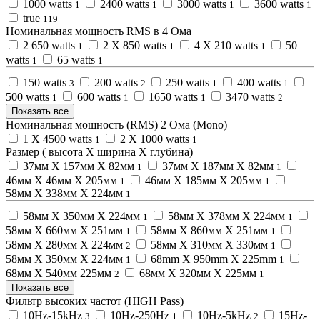
1000 watts
2400 watts
3000 watts
3600 watts
1
1
1
1
true
119
Номинальная мощность RMS в 4 Омa
2 650 watts
2 X 850 watts
4 X 210 watts
50
1
1
1
watts
65 watts
1
1
150 watts
200 watts
250 watts
400 watts
3
2
1
1
500 watts
600 watts
1650 watts
3470 watts
1
1
1
2
Показать все
Номинальная мощность (RMS) 2 Ома (Mono)
1 X 4500 watts
2 X 1000 watts
1
1
Размер ( высота Х ширина Х глубина)
37мм Х 157мм Х 82мм
37мм Х 187мм Х 82мм
1
1
46мм X 46мм X 205мм
46мм Х 185мм Х 205мм
1
1
58мм X 338мм X 224мм
1
58мм X 350мм X 224мм
58мм X 378мм X 224мм
1
1
58мм X 660мм X 251мм
58мм X 860мм X 251мм
1
1
58мм Х 280мм Х 224мм
58мм Х 310мм Х 330мм
2
1
58мм Х 350мм Х 224мм
68mm X 950mm X 225mm
1
1
68мм X 540мм 225мм
68мм Х 320мм Х 225мм
2
1
Показать все
Фильтр высоких частот (HIGH Pass)
10Hz-15kHz
10Hz-250Hz
10Hz-5kHz
15Hz-
3
1
2