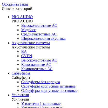
Оформить заказ
Список категорий
PRO AUDIO
PRO AUDIO
Высокочастотные АС
Мидбасс
Среднечастотные АС
Широкополосная акустика
Акустические системы
Акустические системы
BA
CVEN
Высокочастотные АС
Коаксиальные АС
Компонентные АС
Сабвуферы
Сабвуферы
Сабвуферы без корпуса
Сабвуферы корпусные активные
Сабвуферы корпусные пассивные
Усилители
Усилители
Усилители 1-канальные
Усилители 10-канальные