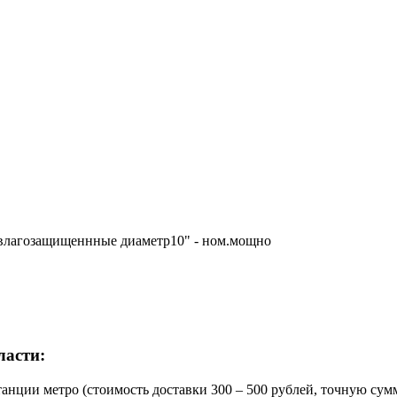
ы влагозащищеннные диаметр10" - ном.мощно
ласти:
нции метро (стоимость доставки 300 – 500 рублей, точную сум