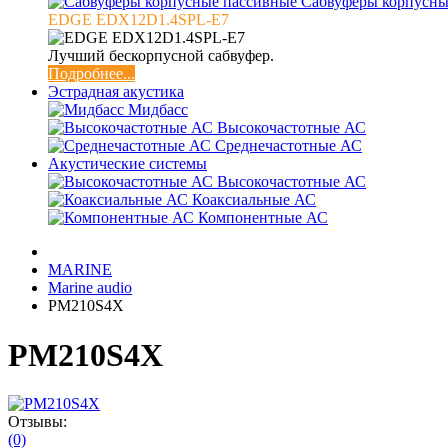
Сабвуферы корпусны
EDGE EDX12D1.4SPL-E7
Лучший бескорпусной сабвуфер.
Подробнее...
Эстрадная акустика
Мидбасс
Высокочастотные АС
Среднечастотные АС
Акустические системы
Высокочастотные АС
Коаксиальные АС
Компонентные АС
MARINE
Marine audio
PM210S4X
PM210S4X
Отзывы:
(0)