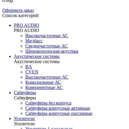
0.00р.
Оформить заказ
Список категорий
PRO AUDIO
PRO AUDIO
Высокочастотные АС
Мидбасс
Среднечастотные АС
Широкополосная акустика
Акустические системы
Акустические системы
BA
CVEN
Высокочастотные АС
Коаксиальные АС
Компонентные АС
Сабвуферы
Сабвуферы
Сабвуферы без корпуса
Сабвуферы корпусные активные
Сабвуферы корпусные пассивные
Усилители
Усилители
Усилители 1-канальные