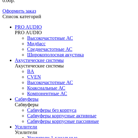
0.00р.
Оформить заказ
Список категорий
PRO AUDIO
PRO AUDIO
Высокочастотные АС
Мидбасс
Среднечастотные АС
Широкополосная акустика
Акустические системы
Акустические системы
BA
CVEN
Высокочастотные АС
Коаксиальные АС
Компонентные АС
Сабвуферы
Сабвуферы
Сабвуферы без корпуса
Сабвуферы корпусные активные
Сабвуферы корпусные пассивные
Усилители
Усилители
Усилители 1-канальные