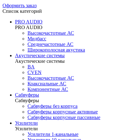
Оформить заказ
Список категорий
PRO AUDIO
PRO AUDIO
Высокочастотные АС
Мидбасс
Среднечастотные АС
Широкополосная акустика
Акустические системы
Акустические системы
BA
CVEN
Высокочастотные АС
Коаксиальные АС
Компонентные АС
Сабвуферы
Сабвуферы
Сабвуферы без корпуса
Сабвуферы корпусные активные
Сабвуферы корпусные пассивные
Усилители
Усилители
Усилители 1-канальные
Усилители 10-канальные