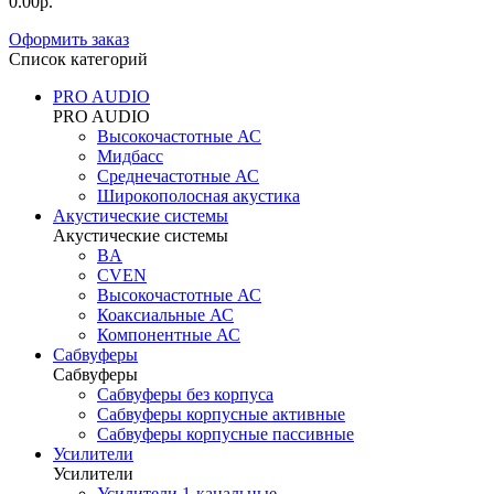
0.00р.
Оформить заказ
Список категорий
PRO AUDIO
PRO AUDIO
Высокочастотные АС
Мидбасс
Среднечастотные АС
Широкополосная акустика
Акустические системы
Акустические системы
BA
CVEN
Высокочастотные АС
Коаксиальные АС
Компонентные АС
Сабвуферы
Сабвуферы
Сабвуферы без корпуса
Сабвуферы корпусные активные
Сабвуферы корпусные пассивные
Усилители
Усилители
Усилители 1-канальные