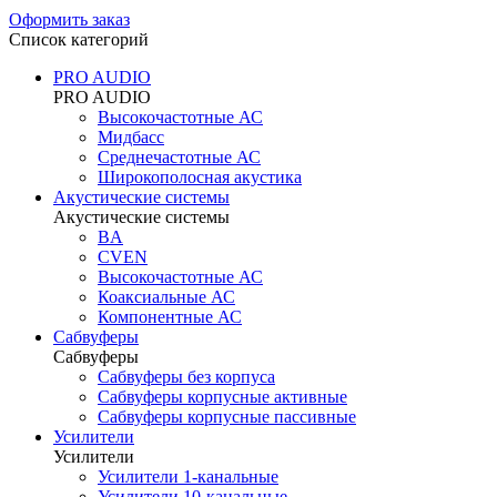
Оформить заказ
Список категорий
PRO AUDIO
PRO AUDIO
Высокочастотные АС
Мидбасс
Среднечастотные АС
Широкополосная акустика
Акустические системы
Акустические системы
BA
CVEN
Высокочастотные АС
Коаксиальные АС
Компонентные АС
Сабвуферы
Сабвуферы
Сабвуферы без корпуса
Сабвуферы корпусные активные
Сабвуферы корпусные пассивные
Усилители
Усилители
Усилители 1-канальные
Усилители 10-канальные