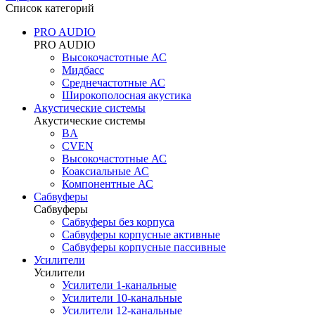
Список категорий
PRO AUDIO
PRO AUDIO
Высокочастотные АС
Мидбасс
Среднечастотные АС
Широкополосная акустика
Акустические системы
Акустические системы
BA
CVEN
Высокочастотные АС
Коаксиальные АС
Компонентные АС
Сабвуферы
Сабвуферы
Сабвуферы без корпуса
Сабвуферы корпусные активные
Сабвуферы корпусные пассивные
Усилители
Усилители
Усилители 1-канальные
Усилители 10-канальные
Усилители 12-канальные