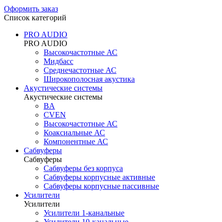
Оформить заказ
Список категорий
PRO AUDIO
PRO AUDIO
Высокочастотные АС
Мидбасс
Среднечастотные АС
Широкополосная акустика
Акустические системы
Акустические системы
BA
CVEN
Высокочастотные АС
Коаксиальные АС
Компонентные АС
Сабвуферы
Сабвуферы
Сабвуферы без корпуса
Сабвуферы корпусные активные
Сабвуферы корпусные пассивные
Усилители
Усилители
Усилители 1-канальные
Усилители 10-канальные