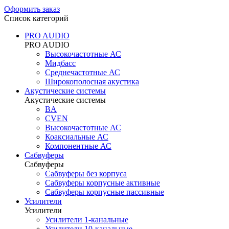
Оформить заказ
Список категорий
PRO AUDIO
PRO AUDIO
Высокочастотные АС
Мидбасс
Среднечастотные АС
Широкополосная акустика
Акустические системы
Акустические системы
BA
CVEN
Высокочастотные АС
Коаксиальные АС
Компонентные АС
Сабвуферы
Сабвуферы
Сабвуферы без корпуса
Сабвуферы корпусные активные
Сабвуферы корпусные пассивные
Усилители
Усилители
Усилители 1-канальные
Усилители 10-канальные