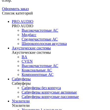
0.00р.
Оформить заказ
Список категорий
PRO AUDIO
PRO AUDIO
Высокочастотные АС
Мидбасс
Среднечастотные АС
Широкополосная акустика
Акустические системы
Акустические системы
BA
CVEN
Высокочастотные АС
Коаксиальные АС
Компонентные АС
Сабвуферы
Сабвуферы
Сабвуферы без корпуса
Сабвуферы корпусные активные
Сабвуферы корпусные пассивные
Усилители
Усилители
Усилители 1-канальные