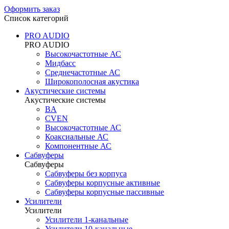
Оформить заказ
Список категорий
PRO AUDIO
PRO AUDIO
Высокочастотные АС
Мидбасс
Среднечастотные АС
Широкополосная акустика
Акустические системы
Акустические системы
BA
CVEN
Высокочастотные АС
Коаксиальные АС
Компонентные АС
Сабвуферы
Сабвуферы
Сабвуферы без корпуса
Сабвуферы корпусные активные
Сабвуферы корпусные пассивные
Усилители
Усилители
Усилители 1-канальные
Усилители 10-канальные