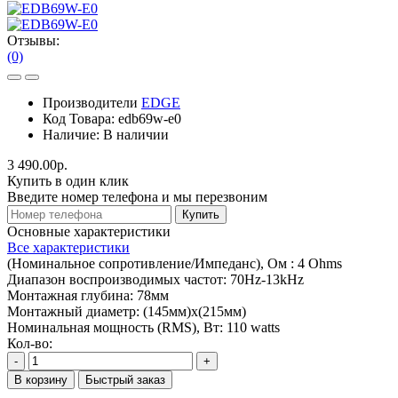
Отзывы:
(0)
Производители
EDGE
Код Товара:
edb69w-e0
Наличие:
В наличии
3 490.00р.
Купить в один клик
Введите номер телефона и мы перезвоним
Купить
Основные характеристики
Все характеристики
(Номинальное сопротивление/Импеданс), Ом :
4 Ohms
Диапазон воспроизводимых частот:
70Hz-13kHz
Монтажная глубина:
78мм
Монтажный диаметр:
(145мм)х(215мм)
Номинальная мощность (RMS), Вт:
110 watts
Кол-во:
-
+
В корзину
Быстрый заказ